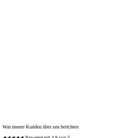
Was unsere Kunden über uns berichten
★
★
★
★
★
Bewertet mit 4.8 von 5